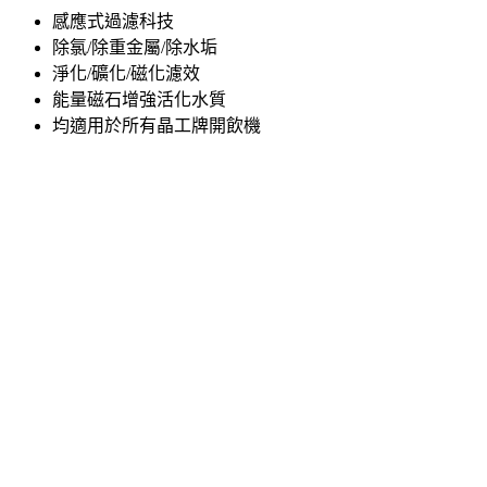
感應式過濾科技
除氯/除重金屬/除水垢
淨化/礦化/磁化濾效
能量磁石增強活化水質
均適用於所有晶工牌開飲機