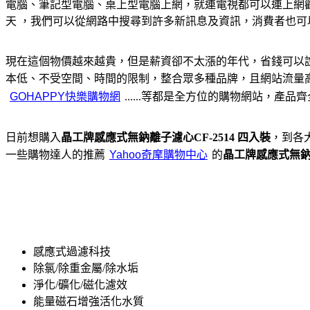
電腦、筆記型電腦、桌上型電腦上網，就連電視都可以連上網
天 ，我們可以從網路中搜尋到許多新訊息及資訊，消費者也
現在這個物價越來越貴，但是薪資卻不太漲的年代，省錢可以
本低、不受空間、時間的限制，整合眾多種品牌，且網站流量
......等都是全方位的購物網站
日前想購入
晶工牌感應式無鈉離子濾心CF-2514 四入裝
，到各
一些購物達人的推薦
的
晶工牌感應式無鈉離
感應式過濾科技
除氯/除重金屬/除水垢
淨化/礦化/磁化濾效
能量磁石增強活化水質